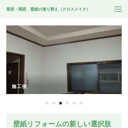
紫音・関西 壁紙の塗り替え（クロスメイク）
施工後
1
2
3
4
5
6
壁紙リフォームの新しい選択肢