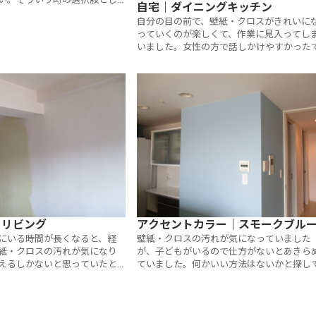
自宅｜ダイニングキッチン
」（クロスメイク）を今後も
自分の目の前で、壁紙・クロスがきれいに
けることとなりました。
っていくのが楽しくて、作業に見入ってし
いました。女性の方で話しかけやすかった
す。家具を置くのがもったいなく感じまし
た。
｜リビング
アクセントカラー｜スモークブル
にいる時間が長くなると、経
壁紙・クロスの汚れが気になっていました
紙・クロスの汚れが気になり
が、子どもがいるので仕方がないとあきら
えるしかないと思っていたと
ていました。何かいい方法はないかと探し
ネットで「塗り替え」という
いたところ、「塗り替え」という方法があ
を知りました。白ではなく淡
ことを知り、これなら手軽にきれいにでき
ことで、温かみのある部屋に
と思いました。色は、家族会議を開いて決
ました。