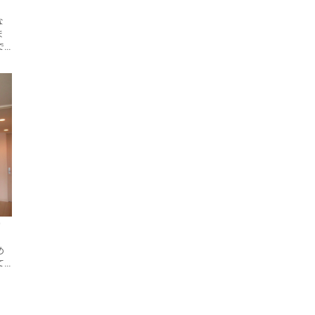
な
ま
で
ー
め
て
る
る
め