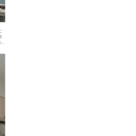
に
前
た
物