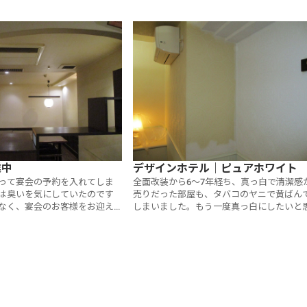
業中
デザインホテル｜ピュアホワイト
って宴会の予約を入れてしま
全面改装から6～7年経ち、真っ白で清潔感
は臭いを気にしていたのです
売りだった部屋も、タバコのヤニで黄ばん
なく、宴会のお客様をお迎え
しまいました。もう一度真っ白にしたいと
ました。
い、依頼しました。