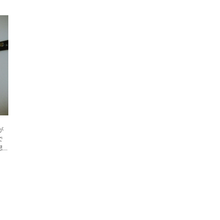
が
で
思