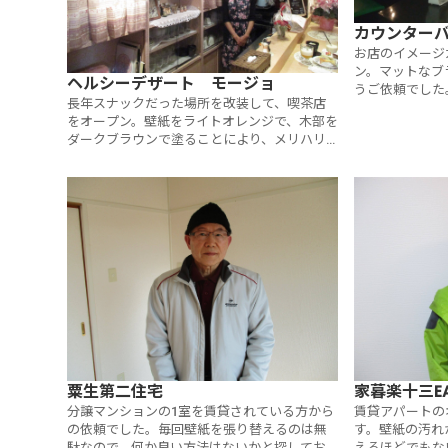
カウンター
お店のイメージ
ン。マットなブ
ヘルシーデザート モージョ
うご依頼でした
長年スナックだった場所を改装して、喫茶店
が難しいマット
をオープン。壁紙をライトオレンジで、木部を
た。
ダークブラウンで塗ることにより、メリハリ
ができ、明るいイメージになりました。ママ
さんの人柄もgood！
粟生第二住宅
家暮楽十三EA
分譲マンションの1室を賃貸されている方から
賃貸アパートの
の依頼でした。毎回壁紙を張り替えるのは無
す。壁紙の汚れ
駄なので、何か良い方法はないかと探してお
えるほどでもな