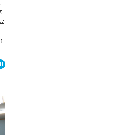
た
切
品
ー）