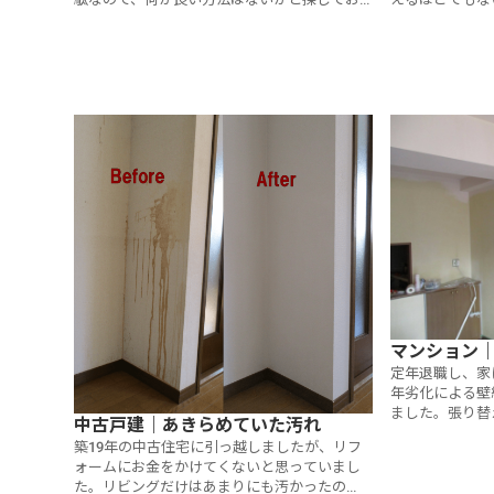
られたそうです。安くて手軽にきれいになる
て、「塗り替え
「塗り替え」（クロスメイク）に、満足いた
検討していただ
だけました。
マンション
定年退職し、家
年劣化による壁
ました。張り替
中古戸建｜あきらめていた汚れ
ころ、インター
築19年の中古住宅に引っ越しましたが、リフ
方法があること
ォームにお金をかけてくないと思っていまし
いピンクにする
た。リビングだけはあまりにも汚かったの
なりました。